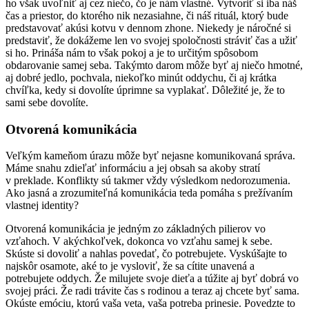
ho však uvoľniť aj cez niečo, čo je nám vlastné. Vytvoriť si iba náš
čas a priestor, do ktorého nik nezasiahne, či náš rituál, ktorý bude
predstavovať akúsi kotvu v dennom zhone. Niekedy je náročné si
predstaviť, že dokážeme len vo svojej spoločnosti stráviť čas a užiť
si ho. Prináša nám to však pokoj a je to určitým spôsobom
obdarovanie samej seba. Takýmto darom môže byť aj niečo hmotné,
aj dobré jedlo, pochvala, niekoľko minút oddychu, či aj krátka
chvíľka, kedy si dovolíte úprimne sa vyplakať. Dôležité je, že to
sami sebe dovolíte.
Otvorená komunikácia
Veľkým kameňom úrazu môže byť nejasne komunikovaná správa.
Máme snahu zdieľať informáciu a jej obsah sa akoby stratí
v preklade. Konflikty sú takmer vždy výsledkom nedorozumenia.
Ako jasná a zrozumiteľná komunikácia teda pomáha s prežívaním
vlastnej identity?
Otvorená komunikácia je jedným zo základných pilierov vo
vzťahoch. V akýchkoľvek, dokonca vo vzťahu samej k sebe.
Skúste si dovoliť a nahlas povedať, čo potrebujete. Vyskúšajte to
najskôr osamote, aké to je vysloviť, že sa cítite unavená a
potrebujete oddych. Že milujete svoje dieťa a túžite aj byť dobrá vo
svojej práci. Že radi trávite čas s rodinou a teraz aj chcete byť sama.
Okúste emóciu, ktorú vaša veta, vaša potreba prinesie. Povedzte to