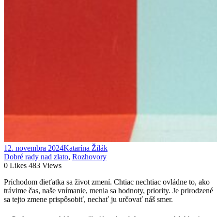
12. novembra 2024
Katarína Žilák
Dobré rady nad zlato
,
Rozhovory
0
Likes
483
Views
Príchodom dieťatka sa život zmení. Chtiac nechtiac ovládne to, ako
trávime čas, naše vnímanie, menia sa hodnoty, priority. Je prirodzené
sa tejto zmene prispôsobiť, nechať ju určovať náš smer.