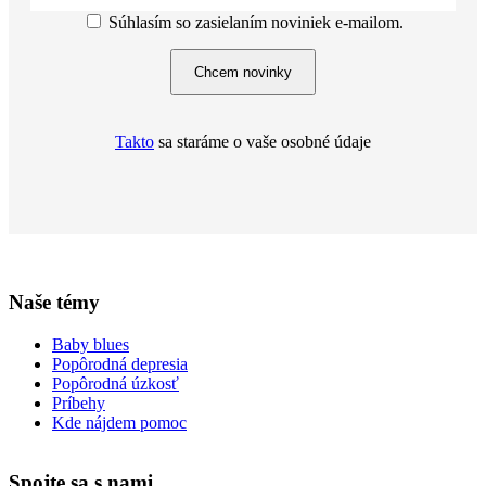
Súhlasím so zasielaním noviniek e-mailom.
Chcem novinky
Takto
sa staráme o vaše osobné údaje
Naše témy
Baby blues
Popôrodná depresia
Popôrodná úzkosť
Príbehy
Kde nájdem pomoc
Spojte sa s nami