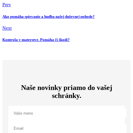
Prev
Ako pomáha spievanie a hudba našej duševnej pohode?
Next
Kontrola v materstve. Pomáha či škodí?
Naše novinky priamo do vašej
schránky.