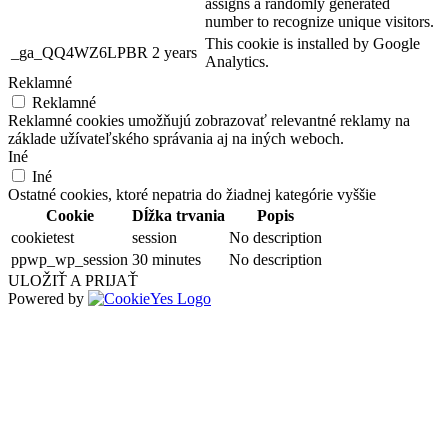
assigns a randomly generated
number to recognize unique visitors.
This cookie is installed by Google
_ga_QQ4WZ6LPBR
2 years
Analytics.
Reklamné
Reklamné
Reklamné cookies umožňujú zobrazovať relevantné reklamy na
základe užívateľského správania aj na iných weboch.
Iné
Iné
Ostatné cookies, ktoré nepatria do žiadnej kategórie vyššie
Cookie
Dĺžka trvania
Popis
cookietest
session
No description
ppwp_wp_session
30 minutes
No description
ULOŽIŤ A PRIJAŤ
Powered by