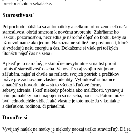
priestor súcitu a sebaláske.
Starostlivosť
Pri príchode bábätka sa automaticky a celkom prirodzene celá naša
starostlivosť obráti smerom k novému stvoreniu. Zahŕňame ho
láskou, pozornosťou, nezriedka je náročné dôjsť do bodu, kedy sa
už nevnímame ako jedno. Na zozname sú tiež iné povinnosti, ktoré
si vyžadujú našu energiu a čas. Dokážeme si však pri toľkých
úlohách nájsť čas na seba?
Aj keď je to náročné, je skutočne nevyhnutné si na list priorít
pripísať starostlivosť o seba. Venovať sa aj svojím záujmom,
záľubám, nájsť si chvíle na reflexiu svojich potrieb a prežitkov
práve pre zachovanie vlastnej identity. Vybudovať si hranice
a naučiť sa hovoriť nie – sú to všetko kľúčové formy
sebavyjadrenia. I keď niekedy pôsobia ako maličkosti, vystavajú
nám pomaličky pocit napojenia sa na seba, pocit Ja. Potom môže
byť jednoduchšie vidieť, aké vlastne je toto moje Ja v kontakte
s dieťaťom, rodinou, či priateľmi.
Dovoľte si
Vyvíjaný nátlak na matky je niekedy naozaj ťažko stráviteľný. Dá sa