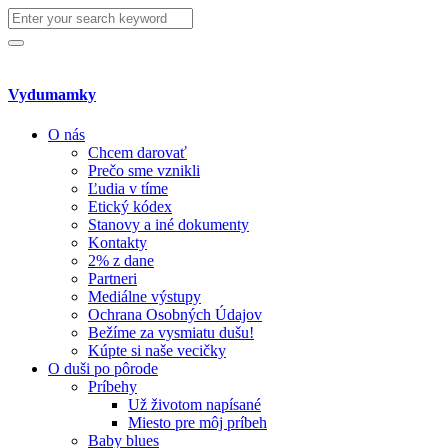
Search
for:
Search
Vydumamky
O nás
Chcem darovať
Prečo sme vznikli
Ľudia v tíme
Etický kódex
Stanovy a iné dokumenty
Kontakty
2% z dane
Partneri
Mediálne výstupy
Ochrana Osobných Údajov
Bežíme za vysmiatu dušu!
Kúpte si naše vecičky
O duši po pôrode
Príbehy
Už životom napísané
Miesto pre môj príbeh
Baby blues