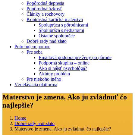
Popôrodná depresia
Popôrodná úzkosť
Články a rozhovory
Kontrastná kartička materstva
Spolupráca s pôrodnicami
Spolupráca s pediatrami
Ostatné spolupráce
Dobré rady nad zlato
Potrebujem pomoc
Pre seba
Emailová podpora pre ženy po pôrode
Podporná skupina – online
Ako si nájsť psychológa?
Akútny problém
Pre niekoho iného
Vzdelávacia platforma
Materstvo je zmena. Ako ju zvládnuť čo
najlepšie?
Home
Dobré rady nad zlato
Materstvo je zmena. Ako ju zvládnuť čo najlepšie?