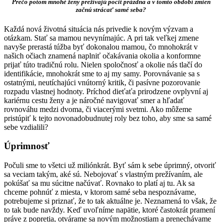
Prečo potom mnohé ženy prežívajú pocit prázdna a v tomto období zmien
začnú strácať samé seba?
Každá nová životná situácia nás privedie k novým výzvam a
otázkam. Stať sa mamou nevynímajúc. A pri tak veľkej zmene
navyše prerastá túžba byť dokonalou mamou, čo mnohokrát v
našich očiach znamená naplniť očakávania okolia a konformne
prijať túto tradičnú rolu. Nielen spoločnosť a okolie nás tlačí do
identifikácie, mnohokrát sme to aj my samy. Porovnávanie sa s
ostatnými, neutíchajúci vnútorný kritik, či pasívne pozorovanie
rozpadu vlastnej hodnoty. Príchod dieťaťa prirodzene ovplyvní aj
kariérnu cestu ženy a je náročné navigovať smer a hľadať
rovnováhu medzi dvoma, či viacerými svetmi. Ako môžeme
pristúpiť k tejto novonadobudnutej roly bez toho, aby sme sa samé
sebe vzdialili?
Úprimnosť
Počuli sme to všetci už miliónkrát. Byť sám k sebe úprimný, otvoriť
sa veciam takým, aké sú. Nebojovať s vlastným prežívaním, ale
pokúšať sa mu súcitne načúvať. Rovnako to platí aj tu. Ak sa
chceme pohnúť z miesta, v ktorom samé seba nespoznávame,
potrebujeme si priznať, že to tak aktuálne je. Neznamená to však, že
to tak bude navždy. Keď uvoľníme napätie, ktoré častokrát pramení
práve z popretia, otvárame sa novým možnostiam a prenechávame