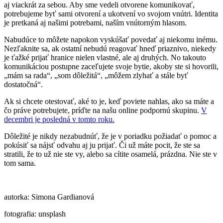
aj viackrát za sebou. Aby sme vedeli otvorene komunikovať,
potrebujeme byť sami otvorení a ukotvení vo svojom vnútri. Identita
je pretkaná aj našimi potrebami, naším vnútorným hlasom.
Nabudúce to môžete napokon vyskúšať povedať aj niekomu inému.
Nezľaknite sa, ak ostatní nebudú reagovať hneď priaznivo, niekedy
je ťažké prijať hranice nielen vlastné, ale aj druhých. No takouto
komunikáciou postupne zaceľujete svoje bytie, akoby ste si hovorili,
„mám sa rada“, „som dôležitá“, „môžem zlyhať a stále byť
dostatočná“.
Ak si chcete otestovať, aké to je, keď poviete nahlas, ako sa máte a
čo práve potrebujete, príďte na našu online podpornú skupinu.
V
decembri je posledná v tomto roku.
Dôležité je nikdy nezabudnúť, že je v poriadku požiadať o pomoc a
pokúsiť sa nájsť odvahu aj ju prijať. Či už máte pocit, že ste sa
stratili, že to už nie ste vy, alebo sa cítite osamelá, prázdna. Nie ste v
tom sama.
autorka: Simona Gardianová
fotografia: unsplash