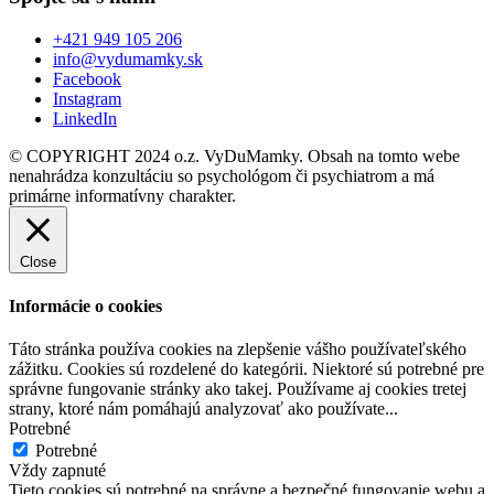
+421 949 105 206
info@vydumamky.sk
Facebook
Instagram
LinkedIn
© COPYRIGHT 2024 o.z. VyDuMamky. Obsah na tomto webe
nenahrádza konzultáciu so psychológom či psychiatrom a má
primárne informatívny charakter.
Close
Informácie o cookies
Táto stránka používa cookies na zlepšenie vášho používateľského
zážitku. Cookies sú rozdelené do kategórii. Niektoré sú potrebné pre
správne fungovanie stránky ako takej. Používame aj cookies tretej
strany, ktoré nám pomáhajú analyzovať ako používate
...
Potrebné
Potrebné
Vždy zapnuté
Tieto cookies sú potrebné na správne a bezpečné fungovanie webu a