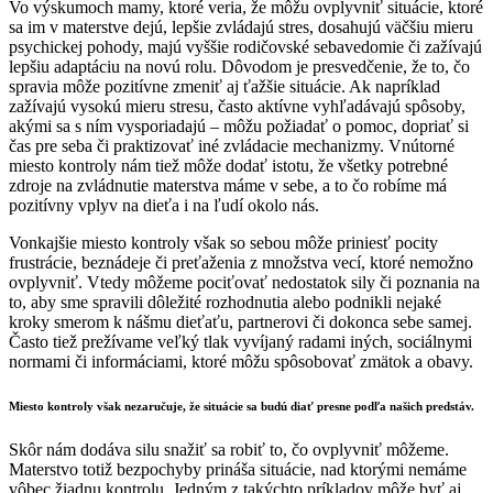
Vo výskumoch mamy, ktoré veria, že môžu ovplyvniť situácie, ktoré
sa im v materstve dejú, lepšie zvládajú stres, dosahujú väčšiu mieru
psychickej pohody, majú vyššie rodičovské sebavedomie či zažívajú
lepšiu adaptáciu na novú rolu. Dôvodom je presvedčenie, že to, čo
spravia môže pozitívne zmeniť aj ťažšie situácie. Ak napríklad
zažívajú vysokú mieru stresu, často aktívne vyhľadávajú spôsoby,
akými sa s ním vysporiadajú – môžu požiadať o pomoc, dopriať si
čas pre seba či praktizovať iné zvládacie mechanizmy. Vnútorné
miesto kontroly nám tiež môže dodať istotu, že všetky potrebné
zdroje na zvládnutie materstva máme v sebe, a to čo robíme má
pozitívny vplyv na dieťa i na ľudí okolo nás.
Vonkajšie miesto kontroly však so sebou môže priniesť pocity
frustrácie, beznádeje či preťaženia z množstva vecí, ktoré nemožno
ovplyvniť. Vtedy môžeme pociťovať nedostatok sily či poznania na
to, aby sme spravili dôležité rozhodnutia alebo podnikli nejaké
kroky smerom k nášmu dieťaťu, partnerovi či dokonca sebe samej.
Často tiež prežívame veľký tlak vyvíjaný radami iných, sociálnymi
normami či informáciami, ktoré môžu spôsobovať zmätok a obavy.
Miesto kontroly však nezaručuje, že situácie sa budú diať presne podľa našich predstáv.
Skôr nám dodáva silu snažiť sa robiť to, čo ovplyvniť môžeme.
Materstvo totiž bezpochyby prináša situácie, nad ktorými nemáme
vôbec žiadnu kontrolu. Jedným z takýchto príkladov môže byť aj