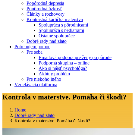
Popôrodná depresia
Popôrodná úzkosť
Články a rozhovory
Kontrastná kartička materstva
Spolupráca s pôrodnicami
Spolupráca s pediatrami
Ostatné spolupráce
Dobré rady nad zlato
Potrebujem pomoc
Pre seba
Emailová podpora pre ženy po pôrode
Podporná skupina – online
Ako si nájsť psychológa?
Akútny problém
Pre niekoho iného
Vzdelávacia platforma
Kontrola v materstve. Pomáha či škodí?
Home
Dobré rady nad zlato
Kontrola v materstve. Pomáha či škodí?