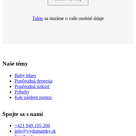
Takto
sa staráme o vaše osobné údaje
Naše témy
Baby blues
Popôrodná depresia
Popôrodná úzkosť
Príbehy
Kde nájdem pomoc
Spojte sa s nami
+421 949 105 206
info@vydumamky.sk