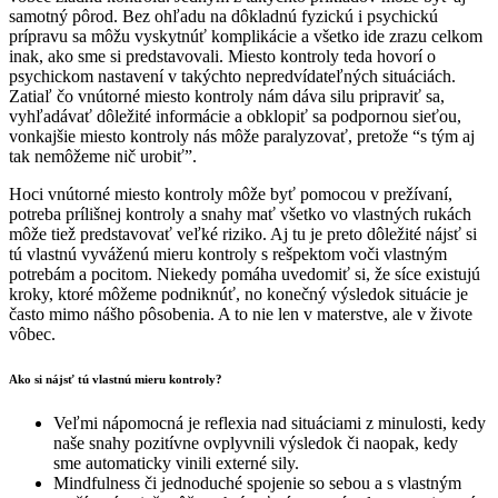
samotný pôrod. Bez ohľadu na dôkladnú fyzickú i psychickú
prípravu sa môžu vyskytnúť komplikácie a všetko ide zrazu celkom
inak, ako sme si predstavovali. Miesto kontroly teda hovorí o
psychickom nastavení v takýchto nepredvídateľných situáciách.
Zatiaľ čo vnútorné miesto kontroly nám dáva silu pripraviť sa,
vyhľadávať dôležité informácie a obklopiť sa podpornou sieťou,
vonkajšie miesto kontroly nás môže paralyzovať, pretože “s tým aj
tak nemôžeme nič urobiť”.
Hoci vnútorné miesto kontroly môže byť pomocou v prežívaní,
potreba prílišnej kontroly a snahy mať všetko vo vlastných rukách
môže tiež predstavovať veľké riziko. Aj tu je preto dôležité nájsť si
tú vlastnú vyváženú mieru kontroly s rešpektom voči vlastným
potrebám a pocitom. Niekedy pomáha uvedomiť si, že síce existujú
kroky, ktoré môžeme podniknúť, no konečný výsledok situácie je
často mimo nášho pôsobenia. A to nie len v materstve, ale v živote
vôbec.
Ako si nájsť tú vlastnú mieru kontroly?
Veľmi nápomocná je reflexia nad situáciami z minulosti, kedy
naše snahy pozitívne ovplyvnili výsledok či naopak, kedy
sme automaticky vinili externé sily.
Mindfulness či jednoduché spojenie so sebou a s vlastným