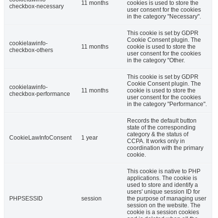
11 months
cookies is used to store the
checkbox-necessary
user consent for the cookies
in the category "Necessary".
This cookie is set by GDPR
Cookie Consent plugin. The
cookielawinfo-
11 months
cookie is used to store the
checkbox-others
user consent for the cookies
in the category "Other.
This cookie is set by GDPR
Cookie Consent plugin. The
cookielawinfo-
11 months
cookie is used to store the
checkbox-performance
user consent for the cookies
in the category "Performance".
Records the default button
state of the corresponding
category & the status of
CookieLawInfoConsent
1 year
CCPA. It works only in
coordination with the primary
cookie.
This cookie is native to PHP
applications. The cookie is
used to store and identify a
users' unique session ID for
PHPSESSID
session
the purpose of managing user
session on the website. The
cookie is a session cookies