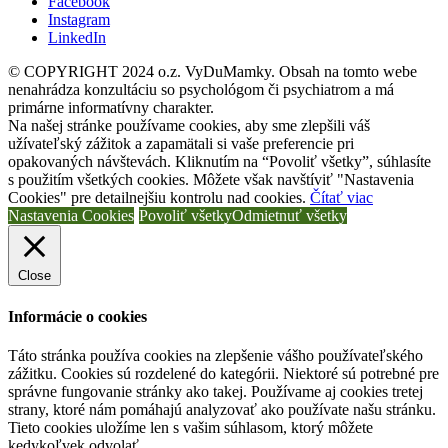
Facebook
Instagram
LinkedIn
© COPYRIGHT 2024 o.z. VyDuMamky. Obsah na tomto webe
nenahrádza konzultáciu so psychológom či psychiatrom a má
primárne informatívny charakter.
Na našej stránke používame cookies, aby sme zlepšili váš
užívateľský zážitok a zapamätali si vaše preferencie pri
opakovaných návštevách. Kliknutím na “Povoliť všetky”, súhlasíte
s použitím všetkých cookies. Môžete však navštíviť "Nastavenia
Cookies" pre detailnejšiu kontrolu nad cookies.
Čítať viac
Nastavenia Cookies
Povoliť všetky
Odmietnuť všetky
Close
Informácie o cookies
Táto stránka používa cookies na zlepšenie vášho používateľského
zážitku. Cookies sú rozdelené do kategórii. Niektoré sú potrebné pre
správne fungovanie stránky ako takej. Používame aj cookies tretej
strany, ktoré nám pomáhajú analyzovať ako používate našu stránku.
Tieto cookies uložíme len s vašim súhlasom, ktorý môžete
kedykoľvek odvolať.