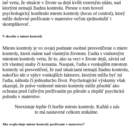
iné veria, že situácie v živote sa dejú kvôli externým silám, nad
ktorými nemajú žiadnu kontrolu. Presne o tom hovorí
psychologický konštrukt miesto kontroly (locus of control), ktorý
môže duševné prežívanie v materstve veľmi zjednodušiť i
skomplikovať.
V skratke o mieste kontroly
Miesto kontroly je vo svojej podstate osobné presvedčenie o miere
kontroly, ktorú máme nad vlastným životom. Ľudia s vnútorným
miestom kontroly veria, že to, ako sa veci v živote dejú, závisí od
ich vlastnej snahy či konania.
Naopak, ľudia s vonkajším miestom
kontroly sú presvedčení, že nad situáciami nemajú žiadnu kontrolu,
nakoľko ide o vplyv vonkajších faktorov, ktorými môžu byť iní
ľudia, náhoda či jednoducho život. Psychologické výskumy však
ukazujú, že práve vnútorné miesto kontroly môže pôsobiť ako
ochrana pred ťaživým prežívaním po pôrode a zlepšiť psychickú
pohodu v materstve.
Neexistuje lepšie či horšie miesto kontroly. Každá z nás
to má nastavené celkom unikátne.
Ako ovplyvňuje miesto kontroly prežívanie v materstve?