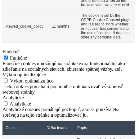
and is deleted when all the
browser windows are closed.
The cookie is set by the
GDPR Cookie Consent plugin
and is used to store whether
viewed_cookie_policy
11 months
or not user has consented to
the use of cookies. It does not
store any personal data.
Funkčné
Funkčné
Funkčné cookies umožňujú na stránke extra funkcionalitu, ako
zdieľanie na sociálnych sieťach, zbieranie spätnej väzby, atď.
Výkon optimalizujúce
Výkon optimalizujúce
Tieto cookies pomáhajú pochopiť a optimalizovať výkonnosť
webovej stránky.
Analytické
Analytické
Analytické cookies pomáhajú pochopiť, ako sa používatelia
správajú na tejto stránke a optimalizovať ju.
Cookie
Dĺžka trvania
Popis