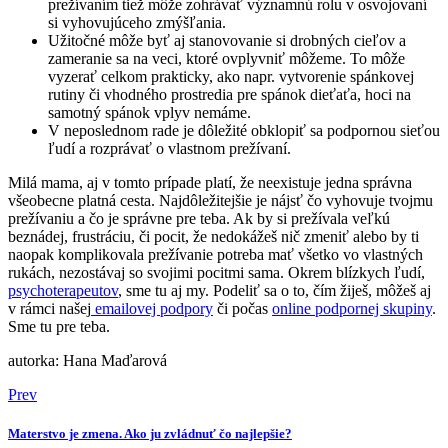
prežívaním tiež môže zohrávať významnú rolu v osvojovaní
si vyhovujúceho zmýšľania.
Užitočné môže byť aj stanovovanie si drobných cieľov a
zameranie sa na veci, ktoré ovplyvniť môžeme. To môže
vyzerať celkom prakticky, ako napr. vytvorenie spánkovej
rutiny či vhodného prostredia pre spánok dieťaťa, hoci na
samotný spánok vplyv nemáme.
V neposlednom rade je dôležité obklopiť sa podpornou sieťou
ľudí a rozprávať o vlastnom prežívaní.
Milá mama, aj v tomto prípade platí, že neexistuje jedna správna
všeobecne platná cesta. Najdôležitejšie je nájsť čo vyhovuje tvojmu
prežívaniu a čo je správne pre teba. Ak by si prežívala veľkú
beznádej, frustráciu, či pocit, že nedokážeš nič zmeniť alebo by ti
naopak komplikovala prežívanie potreba mať všetko vo vlastných
rukách, nezostávaj so svojimi pocitmi sama. Okrem blízkych ľudí,
psychoterapeutov
, sme tu aj my. Podeliť sa o to, čím žiješ, môžeš aj
v rámci našej
emailovej podpory
či počas
online podpornej skupiny
.
Sme tu pre teba.
autorka: Hana Maďarová
Prev
Materstvo je zmena. Ako ju zvládnuť čo najlepšie?