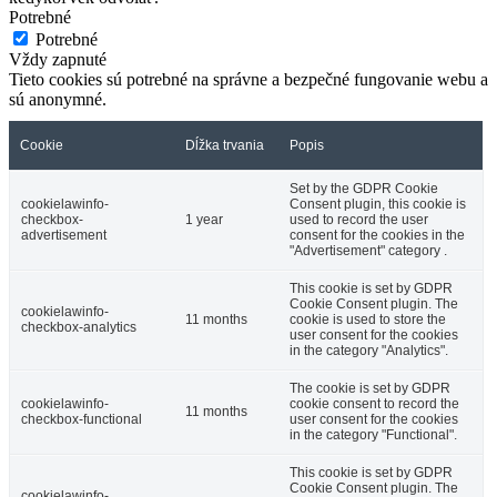
Potrebné
Potrebné
Vždy zapnuté
Tieto cookies sú potrebné na správne a bezpečné fungovanie webu a
sú anonymné.
Cookie
Dĺžka trvania
Popis
Set by the GDPR Cookie
cookielawinfo-
Consent plugin, this cookie is
checkbox-
1 year
used to record the user
advertisement
consent for the cookies in the
"Advertisement" category .
This cookie is set by GDPR
Cookie Consent plugin. The
cookielawinfo-
11 months
cookie is used to store the
checkbox-analytics
user consent for the cookies
in the category "Analytics".
The cookie is set by GDPR
cookielawinfo-
cookie consent to record the
11 months
checkbox-functional
user consent for the cookies
in the category "Functional".
This cookie is set by GDPR
Cookie Consent plugin. The
cookielawinfo-