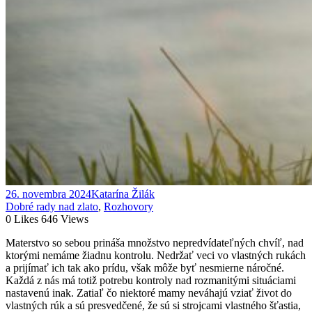
26. novembra 2024
Katarína Žilák
Dobré rady nad zlato
,
Rozhovory
0
Likes
646
Views
Materstvo so sebou prináša množstvo nepredvídateľných chvíľ, nad
ktorými nemáme žiadnu kontrolu. Nedržať veci vo vlastných rukách
a prijímať ich tak ako prídu, však môže byť nesmierne náročné.
Každá z nás má totiž potrebu kontroly nad rozmanitými situáciami
nastavenú inak.
Zatiaľ čo niektoré mamy neváhajú vziať život do
vlastných rúk a sú presvedčené, že sú si strojcami vlastného šťastia,