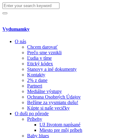
Search
for:
Search
Vydumamky
O nás
Chcem darovať
Prečo sme vznikli
Ľudia v tíme
Etický kódex
Stanovy a iné dokumenty
Kontakty
2% z dane
Partneri
Mediálne výstupy
Ochrana Osobných Údajov
Bežíme za vysmiatu dušu!
Kúpte si naše vecičky
O duši po pôrode
Príbehy
Už životom napísané
Miesto pre môj príbeh
Baby blues