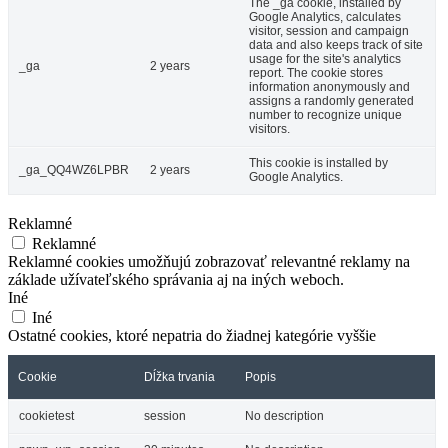
The _ga cookie, installed by
Google Analytics, calculates
visitor, session and campaign
data and also keeps track of site
usage for the site's analytics
_ga
2 years
report. The cookie stores
information anonymously and
assigns a randomly generated
number to recognize unique
visitors.
This cookie is installed by
_ga_QQ4WZ6LPBR
2 years
Google Analytics.
Reklamné
Reklamné
Reklamné cookies umožňujú zobrazovať relevantné reklamy na
základe užívateľského správania aj na iných weboch.
Iné
Iné
Ostatné cookies, ktoré nepatria do žiadnej kategórie vyššie
Cookie
Dĺžka trvania
Popis
cookietest
session
No description