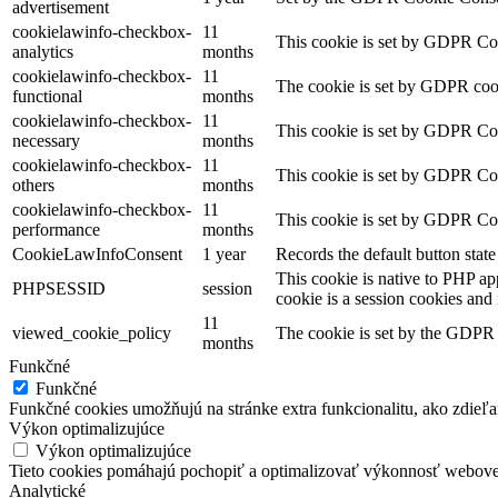
advertisement
cookielawinfo-checkbox-
11
This cookie is set by GDPR Cook
analytics
months
cookielawinfo-checkbox-
11
The cookie is set by GDPR cooki
functional
months
cookielawinfo-checkbox-
11
This cookie is set by GDPR Cook
necessary
months
cookielawinfo-checkbox-
11
This cookie is set by GDPR Cook
others
months
cookielawinfo-checkbox-
11
This cookie is set by GDPR Cook
performance
months
CookieLawInfoConsent
1 year
Records the default button stat
This cookie is native to PHP ap
PHPSESSID
session
cookie is a session cookies and
11
viewed_cookie_policy
The cookie is set by the GDPR C
months
Funkčné
Funkčné
Funkčné cookies umožňujú na stránke extra funkcionalitu, ako zdieľan
Výkon optimalizujúce
Výkon optimalizujúce
Tieto cookies pomáhajú pochopiť a optimalizovať výkonnosť webovej
Analytické