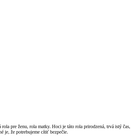
la pre ženu, rola matky. Hoci je táto rola prirodzená, trvá istý čas,
é je, že potrebujeme cítiť bezpečie.