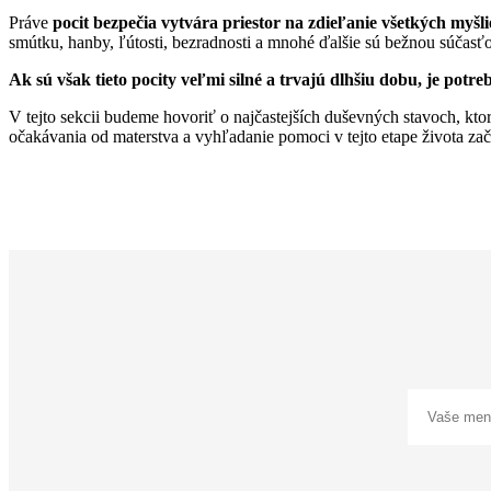
Práve
pocit bezpečia vytvára priestor na zdieľanie všetkých myšl
smútku, hanby, ľútosti, bezradnosti a mnohé ďalšie sú bežnou súčasťo
Ak sú však tieto pocity veľmi silné a trvajú dlhšiu dobu, je potr
V tejto sekcii budeme hovoriť o najčastejších duševných stavoch, kto
očakávania od materstva a vyhľadanie pomoci v tejto etape života 