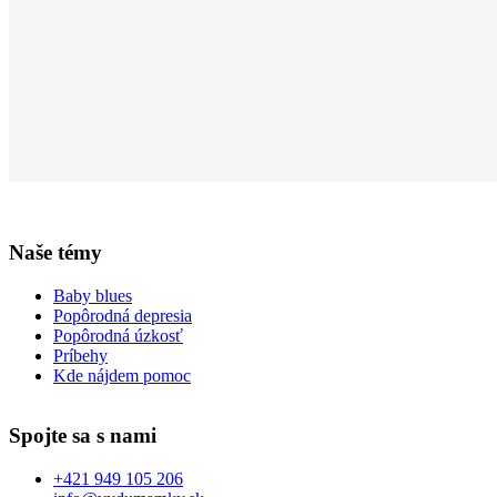
Naše témy
Baby blues
Popôrodná depresia
Popôrodná úzkosť
Príbehy
Kde nájdem pomoc
Spojte sa s nami
+421 949 105 206