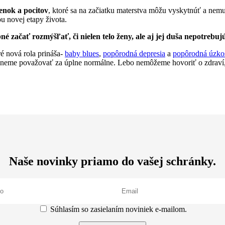
ienok a pocitov
, ktoré sa na začiatku materstva môžu vyskytnúť a nemusí
u novej etapy života.
ebné začať rozmýšľať, či nielen telo ženy, ale aj jej duša nepotreb
ré nová rola prináša-
baby blues
,
popôrodná depresia
a
popôrodná úzko
začneme považovať za úplne normálne. Lebo nemôžeme hovoriť o zdraví
Naše novinky priamo do vašej schránky.
Súhlasím so zasielaním noviniek e-mailom.