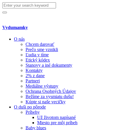
Search
for:
Search
Vydumamky
O nás
Chcem darovať
Prečo sme vznikli
Ľudia v tíme
Etický kódex
Stanovy a iné dokumenty
Kontakty
2% z dane
Partneri
Mediálne výstupy
Ochrana Osobných Údajov
Bežíme za vysmiatu dušu!
Kúpte si naše vecičky
O duši po pôrode
Príbehy
Už životom napísané
Miesto pre môj príbeh
Baby blues