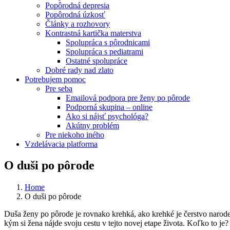
Popôrodná depresia
Popôrodná úzkosť
Články a rozhovory
Kontrastná kartička materstva
Spolupráca s pôrodnicami
Spolupráca s pediatrami
Ostatné spolupráce
Dobré rady nad zlato
Potrebujem pomoc
Pre seba
Emailová podpora pre ženy po pôrode
Podporná skupina – online
Ako si nájsť psychológa?
Akútny problém
Pre niekoho iného
Vzdelávacia platforma
O duši po pôrode
Home
O duši po pôrode
Duša ženy po pôrode je rovnako krehká, ako krehké je čerstvo narodené 
kým si žena nájde svoju cestu v tejto novej etape života. Koľko to je