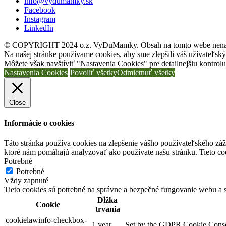
info@vydumamky.sk
Facebook
Instagram
LinkedIn
© COPYRIGHT 2024 o.z. VyDuMamky. Obsah na tomto webe nenahrádz
Na našej stránke používame cookies, aby sme zlepšili váš užívateľský
Môžete však navštíviť "Nastavenia Cookies" pre detailnejšiu kontrol
Nastavenia Cookies
Povoliť všetky
Odmietnuť všetky
Close
Informácie o cookies
Táto stránka používa cookies na zlepšenie vášho používateľského záži
ktoré nám pomáhajú analyzovať ako používate našu stránku. Tieto co
Potrebné
Potrebné
Vždy zapnuté
Tieto cookies sú potrebné na správne a bezpečné fungovanie webu a
Dĺžka
Cookie
trvania
cookielawinfo-checkbox-
1 year
Set by the GDPR Cookie Consent 