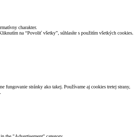
matívny charakter.
Kliknutím na “Povoliť všetky”, súhlasíte s použitím všetkých cookies.
e fungovanie stránky ako takej. Používame aj cookies tretej strany,
.
 in the "Advertisement" category .