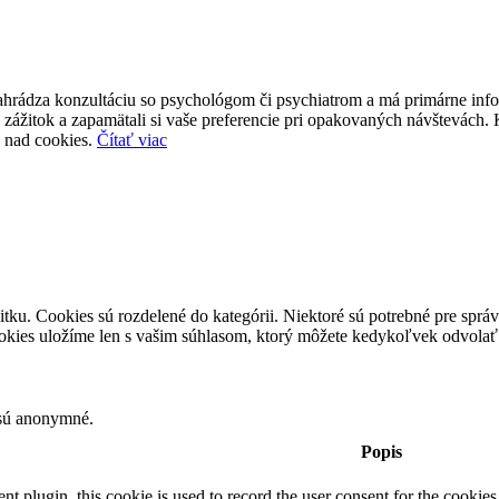
a konzultáciu so psychológom či psychiatrom a má primárne infor
 zážitok a zapamätali si vaše preferencie pri opakovaných návštevách. 
u nad cookies.
Čítať viac
tku. Cookies sú rozdelené do kategórii. Niektoré sú potrebné pre správn
okies uložíme len s vašim súhlasom, ktorý môžete kedykoľvek odvolať
 sú anonymné.
Popis
plugin, this cookie is used to record the user consent for the cookies