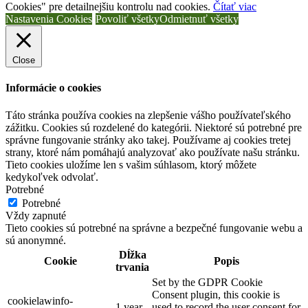
Cookies" pre detailnejšiu kontrolu nad cookies.
Čítať viac
Nastavenia Cookies
Povoliť všetky
Odmietnuť všetky
Close
Informácie o cookies
Táto stránka používa cookies na zlepšenie vášho používateľského
zážitku. Cookies sú rozdelené do kategórii. Niektoré sú potrebné pre
správne fungovanie stránky ako takej. Používame aj cookies tretej
strany, ktoré nám pomáhajú analyzovať ako používate našu stránku.
Tieto cookies uložíme len s vašim súhlasom, ktorý môžete
kedykoľvek odvolať.
Potrebné
Potrebné
Vždy zapnuté
Tieto cookies sú potrebné na správne a bezpečné fungovanie webu a
sú anonymné.
Dĺžka
Cookie
Popis
trvania
Set by the GDPR Cookie
Consent plugin, this cookie is
cookielawinfo-
1 year
used to record the user consent for