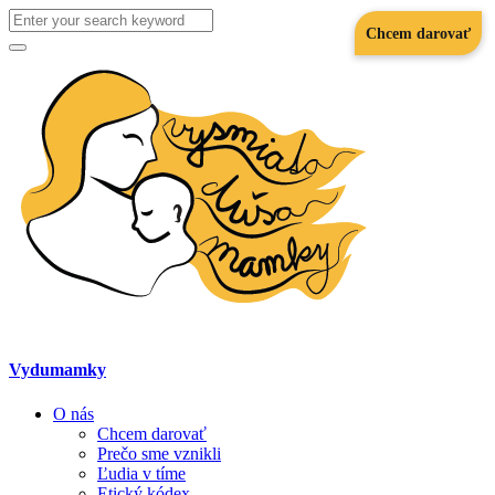
Search
Chcem darovať
for:
Search
Vydumamky
O nás
Chcem darovať
Prečo sme vznikli
Ľudia v tíme
Etický kódex