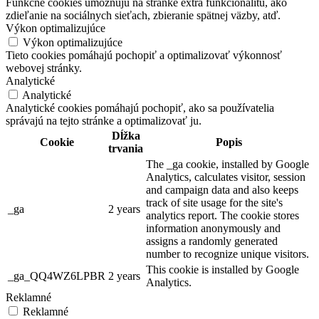
Funkčné cookies umožňujú na stránke extra funkcionalitu, ako
zdieľanie na sociálnych sieťach, zbieranie spätnej väzby, atď.
Výkon optimalizujúce
Výkon optimalizujúce
Tieto cookies pomáhajú pochopiť a optimalizovať výkonnosť
webovej stránky.
Analytické
Analytické
Analytické cookies pomáhajú pochopiť, ako sa používatelia
správajú na tejto stránke a optimalizovať ju.
Dĺžka
Cookie
Popis
trvania
The _ga cookie, installed by Google
Analytics, calculates visitor, session
and campaign data and also keeps
track of site usage for the site's
_ga
2 years
analytics report. The cookie stores
information anonymously and
assigns a randomly generated
number to recognize unique visitors.
This cookie is installed by Google
_ga_QQ4WZ6LPBR
2 years
Analytics.
Reklamné
Reklamné