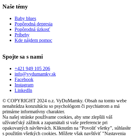
Naše témy
Baby blues
Popôrodná depresia
Popôrodná úzkosť
Príbehy
Kde nájdem pomoc
Spojte sa s nami
+421 949 105 206
info@vydumamky.sk
Facebook
Instagram
LinkedIn
© COPYRIGHT 2024 o.z. VyDuMamky. Obsah na tomto webe
nenahrádza konzultáciu so psychológom či psychiatrom a má
primárne informatívny charakter.
Na našej stránke používame cookies, aby sme zlepšili váš
užívateľský zážitok a zapamätali si vaše preferencie pri
opakovaných návštevách. Kliknutím na “Povoliť všetky”, súhlasíte
s použitím všetkých cookies. Môžete však navštíviť "Nastavenia