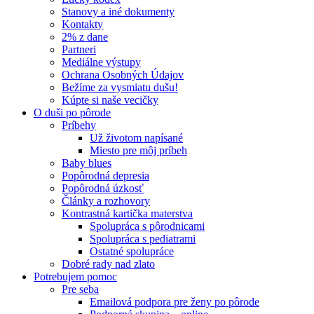
Stanovy a iné dokumenty
Kontakty
2% z dane
Partneri
Mediálne výstupy
Ochrana Osobných Údajov
Bežíme za vysmiatu dušu!
Kúpte si naše vecičky
O duši po pôrode
Príbehy
Už životom napísané
Miesto pre môj príbeh
Baby blues
Popôrodná depresia
Popôrodná úzkosť
Články a rozhovory
Kontrastná kartička materstva
Spolupráca s pôrodnicami
Spolupráca s pediatrami
Ostatné spolupráce
Dobré rady nad zlato
Potrebujem pomoc
Pre seba
Emailová podpora pre ženy po pôrode