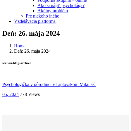
Podporná skupina – online
Ako si nájsť psychológa?
Akútny problém
Pre niekoho iného
Vzdelávacia platforma
Deň:
26. mája 2024
Home
Deň: 26. mája 2024
section-blog-archive
Psychologička v pôrodnici v Liptovskom Mikuláši
05, 2024
778
Views