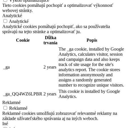
Výkon optimalizujúce
Tieto cookies pomáhajú pochopiť a optimalizovať výkonnosť
webovej stránky.
Analytické
Analytické
Analytické cookies pomáhajú pochopiť, ako sa používatelia
správajú na tejto stránke a optimalizovať ju.
Dĺžka
Cookie
Popis
trvania
The _ga cookie, installed by Google
Analytics, calculates visitor, session
and campaign data and also keeps
track of site usage for the site's
_ga
2 years
analytics report. The cookie stores
information anonymously and
assigns a randomly generated
number to recognize unique visitors.
This cookie is installed by Google
_ga_QQ4WZ6LPBR
2 years
Analytics.
Reklamné
Reklamné
Reklamné cookies umožňujú zobrazovať relevantné reklamy na
základe užívateľského správania aj na iných weboch.
Iné