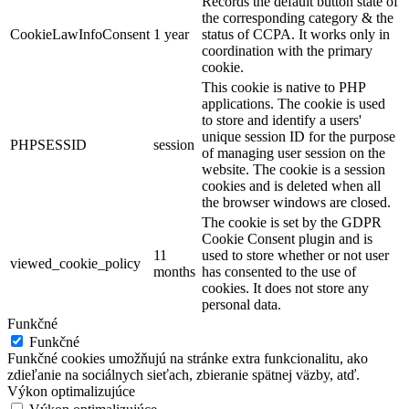
Records the default button state of
the corresponding category & the
CookieLawInfoConsent
1 year
status of CCPA. It works only in
coordination with the primary
cookie.
This cookie is native to PHP
applications. The cookie is used
to store and identify a users'
unique session ID for the purpose
PHPSESSID
session
of managing user session on the
website. The cookie is a session
cookies and is deleted when all
the browser windows are closed.
The cookie is set by the GDPR
Cookie Consent plugin and is
11
used to store whether or not user
viewed_cookie_policy
months
has consented to the use of
cookies. It does not store any
personal data.
Funkčné
Funkčné
Funkčné cookies umožňujú na stránke extra funkcionalitu, ako
zdieľanie na sociálnych sieťach, zbieranie spätnej väzby, atď.
Výkon optimalizujúce