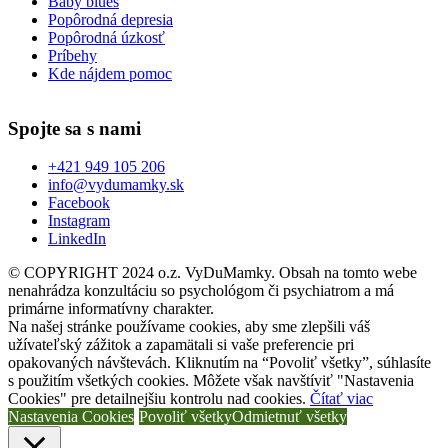
Baby blues
Popôrodná depresia
Popôrodná úzkosť
Príbehy
Kde nájdem pomoc
Spojte sa s nami
+421 949 105 206
info@vydumamky.sk
Facebook
Instagram
LinkedIn
© COPYRIGHT 2024 o.z. VyDuMamky. Obsah na tomto webe
nenahrádza konzultáciu so psychológom či psychiatrom a má
primárne informatívny charakter.
Na našej stránke používame cookies, aby sme zlepšili váš
užívateľský zážitok a zapamätali si vaše preferencie pri
opakovaných návštevách. Kliknutím na “Povoliť všetky”, súhlasíte
s použitím všetkých cookies. Môžete však navštíviť "Nastavenia
Cookies" pre detailnejšiu kontrolu nad cookies.
Čítať viac
Nastavenia Cookies
Povoliť všetky
Odmietnuť všetky