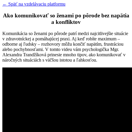
← Späť na vzdelávaciu platformu
Ako komunikovať so ženami po pôrode bez napätia
a konfliktov
Komunikácia so ženami po pôrode patrí medzi najcitlivejšie situácie
v zdravotníckej a pomáhajúcej praxi. Aj keď robíte maximum –
odborne aj ľudsky – rozhovory môžu končiť napätím, frustráciou
alebo pochybnosťami. V tomto videu vám psychologička Mgr.
Alexandra Trandžíková prinesie mnoho tipov, ako komunikovať v
náročných situáciách s väčšou istotou a ľahkosťou.