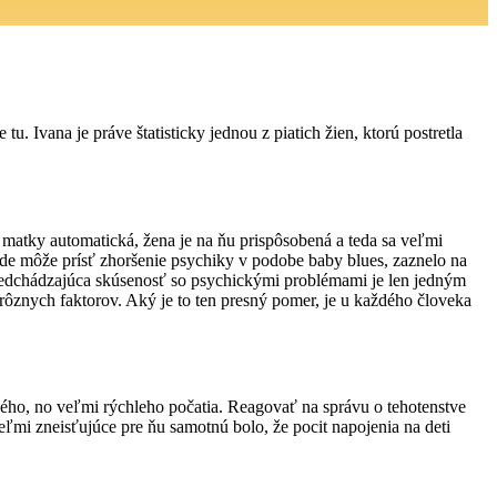
u. Ivana je práve štatisticky jednou z piatich žien, ktorú postretla
e matky automatická, žena je na ňu
prispôsobená a teda sa veľmi
rode môže
prísť zhoršenie psychiky v podobe baby blues, zaznelo na
dchádzajúca skúsenosť so psychickými problémami je len jedným
ôznych faktorov. Aký je to ten presný pomer, je u
každého človeka
ného, no veľmi rýchleho počatia. Reagovať
na správu o tehotenstve
 Veľmi zneisťujúce
pre ňu samotnú bolo, že pocit napojenia na deti