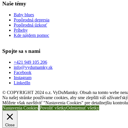
Naše témy
Baby blues
Popôrodná depresia
Popôrodná úzkosť
Príbehy
Kde nájdem pomoc
Spojte sa s nami
+421 949 105 206
info@vydumamky.sk
Facebook
Instagram
LinkedIn
© COPYRIGHT 2024 o.z. VyDuMamky. Obsah na tomto webe nenahrádz
Na našej stránke používame cookies, aby sme zlepšili váš užívateľský
Môžete však navštíviť "Nastavenia Cookies" pre detailnejšiu kontrol
Nastavenia Cookies
Povoliť všetky
Odmietnuť všetky
Close