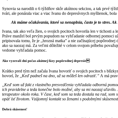
Synovia sa narodili o 6 týždňov skôr akútnou sekciou, a tak prvé týž
tvári, ale ponárala viac a viac Ivanu do depresívnych myšlienok, bola 
Ak máme očakávania, ktoré sa nenaplnia, často je to stres. Ak
Ivana, tak ako veľa žien, o svojich pocitoch hovorila len v tichosti a 
Práve manžel bol prvým popudom na vyhľadanie odbornej pomoci u
pripisovala tomu, že je ,,hrozná matka” a nie
začínajúcej popôrodnej d
ako sa naozaj má. Za
veľmi dôležité v celom svojom príbehu považuje
vedome
vyhľadala pomoc.
Ako vyzerali dni počas akútnej fázy popôrodnej depresie
Krátko pred tým než začala Ivana hovoriť o svojich pocitoch s blízky
hovorí, že
,,Keď padneš na dno, už sa môžeš len odraziť.”
A
má pra
,,Keď som už fakt z vlastného presvedčenia vyhľadala odbornú pomo
ich pravidelne a teda konečne bolo možné, aby sa mi
naozaj uľavilo.
terapeutov okolo roka. V čase, keď
som sa teda dostala na rad, som s
opäť ísť
životom. Vzájomný kontakt so ženami s podobnými skúseno
Dobrá skúsenosť