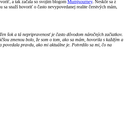
voriť, a tak začala so svojím blogom
Mumjsourney
. Neskôr sa z
ou sa
snaží hovoriť o často nevypovedanej realite čerstvých mám,
Ten šok a tá nepripravenosť je často
dôvodom náročných začiatkov.
väčšou
zmenou bolo, že som o tom, ako sa mám, hovorila s každým a
a povedala pravdu, ako mi aktuálne je. Potvrdilo sa mi, čo na