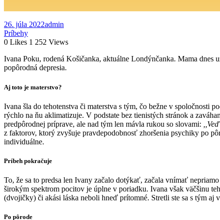
26. júla 2022
admin
Príbehy
0
Likes
1 252
Views
Ivana Poku, rodená Košičanka, aktuálne Londýnčanka. Mama dnes u
popôrodná depresia.
Aj toto je materstvo?
Ivana šla do tehotenstva či materstva s tým, čo bežne v spoločnosti
rýchlo na ňu aklimatizuje. V podstate bez tienistých stránok a
zaváhan
predpôrodnej príprave, ale nad
tým len mávla rukou so slovami:
,,Ve
z
faktorov, ktorý zvyšuje pravdepodobnosť zhoršenia psychiky po pô
individuálne.
Príbeh pokračuje
To, že sa to predsa len Ivany začalo dotýkať, začala vnímať nepriamo
širokým spektrom pocitov je úplne v poriadku. Ivana však väčšinu
te
(dvojičky) či akási láska neboli hneď
prítomné. Stretli ste sa s tým aj 
Po pôrode