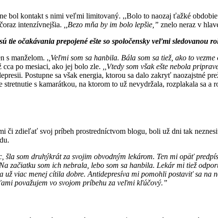
dne bol kontakt s nimi
veľmi limitovaný. ,,Bolo to naozaj ťažké obdobie”
čoraz intenzívnejšia.
,,Bezo mňa by im bolo lepšie,”
znelo neraz v hlav
 sú tie očakávania prepojené ešte so spoločensky veľmi sledovanou ro
len s manželom. ,
,Veľmi som
sa hanbila. Bála som sa tiež, ako to vezme o
ž cca
po mesiaci, ako jej bolo zle.
,,Vtedy som však ešte nebola priprav
epresii. Postupne sa však energia, ktorou sa dalo zakryť naozajstné
pre
 stretnutie s kamarátkou, na ktorom to už
nevydržala, rozplakala sa a 
mi či zdieľať svoj
príbeh prostredníctvom blogu, boli už dni tak neznesit
vdu.
c, šla som druhýkrát za
svojim obvodným lekárom. Ten mi opäť predpís
 Na začiatku som ich nebrala, lebo som sa hanbila. Lekár mi tiež odpor
a už viac menej cítila dobre. Antidepresíva mi pomohli
postaviť sa na 
sťami považujem vo svojom
príbehu za veľmi kľúčový.”