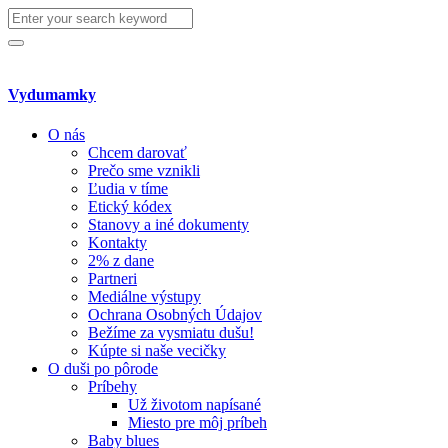
Search
for:
Search
Vydumamky
O nás
Chcem darovať
Prečo sme vznikli
Ľudia v tíme
Etický kódex
Stanovy a iné dokumenty
Kontakty
2% z dane
Partneri
Mediálne výstupy
Ochrana Osobných Údajov
Bežíme za vysmiatu dušu!
Kúpte si naše vecičky
O duši po pôrode
Príbehy
Už životom napísané
Miesto pre môj príbeh
Baby blues