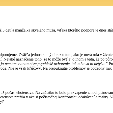
ž 3 detí a manželka
skvelého muža, vďaka ktorého podpore je dnes stále t
 podporujeme. Zväčša
jednostranný obraz o tom, ako je nová rola v život
í. Nejaké naznačenie toho, že to môže byť aj o inom a teda, že po pô
ď ja nemám v anamnéze psychické ochorenie, tak mňa
sa to netýka.”
Pre
rode. Nie je však kľúčový.
Na prepuknutie problémov je potrebný mix r
 už počas tehotenstva.
Na začiatku to bolo prekvapenie z hoci plánova
hotenstva prežila v akejsi počiatočnej konfrontácii očakávaní a reality.
vy?