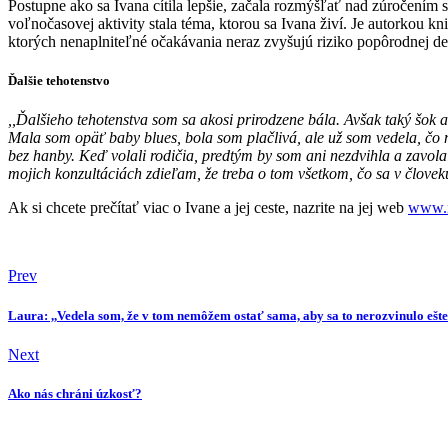
Postupne ako sa Ivana cítila lepšie, začala rozmýšľať nad zúročením 
voľnočasovej aktivity stala téma, ktorou sa Ivana živí. Je
autorkou kni
ktorých nenaplniteľné
očakávania neraz zvyšujú riziko popôrodnej de
Ďalšie tehotenstvo
,,Ďalšieho tehotenstva som sa akosi prirodzene bála. Avšak taký šok
Mala som opäť baby blues, bola som plačlivá, ale už som
vedela, čo 
bez hanby. Keď volali rodičia,
predtým by som ani nezdvihla a zavola
mojich
konzultáciách zdieľam, že treba o tom všetkom, čo sa v človek
Ak si chcete prečítať viac o Ivane a jej ceste, nazrite na jej web
www.
Prev
Laura: ,,Vedela som, že v tom nemôžem ostať sama, aby sa to nerozvinulo ešte
Next
Ako nás chráni úzkosť?