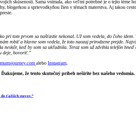
svojich skúseností.
Sama vnímala, ako veľmi potrebné je o tejto téme ho
hy, blogerkou a sprievodkyňou žien v témach materstva. Aj takou cest
presie.
 ako pri tom prvom sa
našťastie nekonal. Už som vedela, do čoho idem. 
mám robiť a hlavne som vedela, že toto naozaj prirodzene prejde. Naj
la neskôr, keď by som sa ukľudnila. Teraz som už
zdvihla telefón hneď 
u deje, hovoriť.”
mumsjourney.com
alebo
Instagram
.
Ďakujeme, že tento skutočný príbeh nešírite bez našeho vedomia.
 do ťažších stavov.“