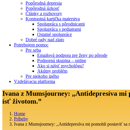
Popôrodná depresia
Popôrodná úzkosť
Články a rozhovory
Kontrastná kartička materstva
Spolupráca s pôrodnicami
Spolupráca s pediatrami
Ostatné spolupráce
Dobré rady nad zlato
Potrebujem pomoc
Pre seba
Emailová podpora pre ženy po pôrode
Podporná skupina – online
Ako si nájsť psychológa?
Akútny problém
Pre niekoho iného
Vzdelávacia platforma
Ivana z Mumsjourney: ,,Antidepresíva mi p
ísť životom.”
Home
Príbehy
Ivana z Mumsjourney: ,,Antidepresíva mi pomohli postaviť sa n