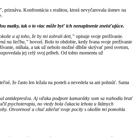
, priznáva. Konfrontácia s realitou, ktorá
nevyčarovala úsmev na
e.
lou matky, tak o to viac môže byť ich nenaplnenie zneisťujúce.
kolie a aj toho, že by mi zobrali deti,”
opisuje
svoje prežívanie.
ená na liečbu,”
hovorí. Bolo
to obdobie, kedy Ivana svoje prežívanie
žívanie, míňala, a tak už nebolo možné dlhšie skrývať pred svetom,
rozpovedala jej celý svoj príbeh. Od tohto momentu už
eľné, že často len ležala na posteli a
nevedela sa ani pohnúť. Sama
al antidepresíva. Aj vďaka podpore
kamarátky som sa rozhodla brať
učil
psychoterapiu, no vtedy bola čakacia lehota u štátnych
nohy. Otvorenosť a chuť zdieľať svoje pocity s okolím mi pomohla