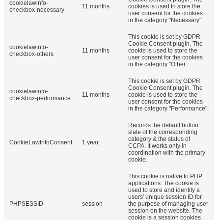
cookielawinfo-
11 months
cookies is used to store the
checkbox-necessary
user consent for the cookies
in the category "Necessary".
This cookie is set by GDPR
Cookie Consent plugin. The
cookielawinfo-
11 months
cookie is used to store the
checkbox-others
user consent for the cookies
in the category "Other.
This cookie is set by GDPR
Cookie Consent plugin. The
cookielawinfo-
11 months
cookie is used to store the
checkbox-performance
user consent for the cookies
in the category "Performance".
Records the default button
state of the corresponding
category & the status of
CookieLawInfoConsent
1 year
CCPA. It works only in
coordination with the primary
cookie.
This cookie is native to PHP
applications. The cookie is
used to store and identify a
users' unique session ID for
PHPSESSID
session
the purpose of managing user
session on the website. The
cookie is a session cookies