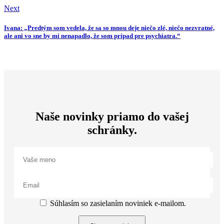
Next
Ivana: „Predtým som vedela, že sa so mnou deje niečo zlé, niečo nezvratné,
ale ani vo sne by mi nenapadlo, že som prípad pre psychiatra.“
Naše novinky priamo do vašej
schránky.
Súhlasím so zasielaním noviniek e-mailom.