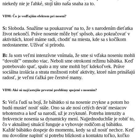
niekedy nie je ľahké, stojí táto naša snaha za to.
VDM: Čo je vedľajším efektom pri nosení?
S:
Sloboda. Snažíme sa poukazovať na to, že s narodením dieťatka
život nekončí. Práve nosenie môže byť spôsob, ako pokračovať v
aktivitách, ktoré máme radi, chodiť na miesta, kde sa s kočíkom
nedostaneme. Užívať si prírodu.
B:
Ja som veľmi intenzívne vnímala, že sme si vďaka noseniu mohli
“dovoliť” omnoho viac. Neboli sme otrokomi režimu bábätka. Keď
potrebovalo spať, spalo a my sme mohli byť kdekoľvek. Práve
sociálna izolácia a strata možnosti robiť aktivity, ktoré nám prinášajú
radosť, je veľmi ťažká pre čerstvé mamy.
VDM: Aké sú najčastejšie prvotné problémy spojené s nosením?
S:
Veľa ľudí sa bojí, že bábätko si na nosenie zvykne a potom ho
budú musieť nosiť stále. Ono sa ale nosí celých deväť mesiacov
tehotenstva a keď sa narodí, už je zvyknuté. Potreba intenzity a
frekvencie nosenia sa dynamicky mení. Najjednoduchšie je robiť to,
čo v aktuálnej situácií funguje a vyhovuje rodičom aj bábätku.
Každé bábätko dospeje do momentu, kedy sa už nosiť nechce. Keď
mu dovolíme naplniť si potrebu blízkosti a kontaktu toľko, koľko