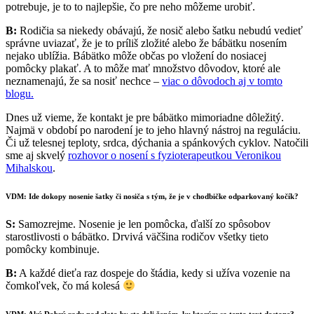
potrebuje, je to to najlepšie, čo pre neho môžeme urobiť.
B:
Rodičia sa niekedy obávajú, že nosič alebo šatku nebudú vedieť
správne uviazať, že je to príliš zložité alebo že bábätku nosením
nejako ublížia. Bábätko môže občas po vložení do nosiacej
pomôcky plakať. A to môže mať množstvo dôvodov, ktoré ale
neznamenajú, že sa nosiť nechce –
viac o dôvodoch aj v tomto
blogu.
Dnes už vieme, že kontakt je pre bábätko mimoriadne dôležitý.
Najmä v období po narodení je to jeho hlavný nástroj na reguláciu.
Či už telesnej teploty, srdca, dýchania a spánkových cyklov. Natočili
sme aj skvelý
rozhovor o nosení s fyzioterapeutkou Veronikou
Mihalskou
.
VDM: Ide dokopy nosenie šatky či nosiča s tým, že je v chodbičke odparkovaný kočík?
S:
Samozrejme. Nosenie je len pomôcka, ďalší zo spôsobov
starostlivosti o bábätko. Drvivá väčšina rodičov všetky tieto
pomôcky kombinuje.
B:
A každé dieťa raz dospeje do štádia, kedy si užíva vozenie na
čomkoľvek, čo má kolesá