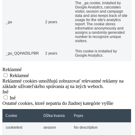
The _ga cookie, installed by
Google Analytics, calculates
visitor, session and campaign
data and also keeps track of site
usage for the site's analytics
_ga
2 years
report. The cookie stores
information anonymously and
assigns a randomly generated
number to recognize unique
visitors.
This cookie is installed by
_ga_QQ4WZ6LPBR
2 years
Google Analytics.
Reklamné
Reklamné
Reklamné cookies umožňujú zobrazovať relevantné reklamy na
základe užívateľského správania aj na iných weboch.
Iné
Iné
Ostatné cookies, ktoré nepatria do žiadnej kategórie vyššie
Cookie
Dĺžka trvania
Popis
cookietest
session
No description