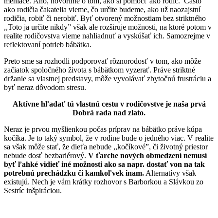
meniace. Áno, hovoríme o tom, ako si pomôcť ako rodič. Často
ako rodičia čakatelia vieme, čo určite budeme, ako už naozajstní
rodičia, robiť či nerobiť. Byť otvorený možnostiam bez striktného
,,Toto ja určite nikdy” však ale rozširuje možnosti, na ktoré potom v
realite rodičovstva vieme nahliadnuť a vyskúšať ich. Samozrejme v
reflektovaní potrieb bábätka.
Preto sme sa rozhodli podporovať rôznorodosť v tom, ako môže
začiatok spoločného života s bábätkom vyzerať. Práve striktné
držanie sa vlastnej predstavy, môže vyvolávať zbytočnú frustráciu a
byť neraz dôvodom stresu.
Aktívne hľadať tú vlastnú cestu v rodičovstve je naša prvá
Dobrá rada nad zlato.
Neraz je prvou myšlienkou počas príprav na bábätko práve kúpa
kočíka. Je to taký symbol, že v rodine bude o jedného viac. V realite
sa však môže stať, že dieťa nebude ,,kočíkové”, či životný priestor
nebude dosť bezbariérový.
V ťarche nových obmedzení nemusí
byť ľahké vidieť iné možnosti ako sa napr. dostať von na tak
potrebnú prechádzku či kamkoľvek inam.
Alternatívy však
existujú. Nech je vám krátky rozhovor s Barborkou a Slávkou zo
Sestríc inšpiráciou.