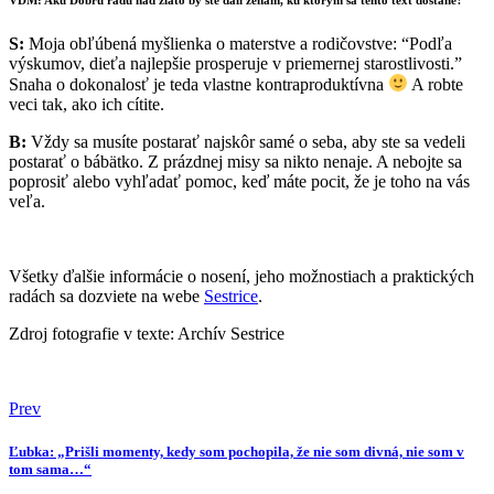
VDM: Akú Dobrú radu nad zlato by ste dali ženám, ku ktorým sa tento text dostane?
S:
Moja obľúbená myšlienka o materstve a rodičovstve: “Podľa
výskumov, dieťa najlepšie prosperuje v priemernej starostlivosti.”
Snaha o dokonalosť je teda vlastne kontraproduktívna
A robte
veci tak, ako ich cítite.
B:
Vždy sa musíte postarať najskôr samé o seba, aby ste sa vedeli
postarať o bábätko. Z prázdnej misy sa nikto nenaje. A nebojte sa
poprosiť alebo vyhľadať pomoc, keď máte pocit, že je toho na vás
veľa.
Všetky ďalšie informácie o nosení, jeho možnostiach a praktických
radách sa dozviete na webe
Sestrice
.
Zdroj fotografie v texte: Archív Sestrice
Prev
Ľubka: „Prišli momenty, kedy som pochopila, že nie som divná, nie som v
tom sama…“