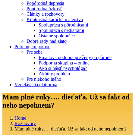
Popôrodná depresia
Popôrodná úzkosť
Články a rozhovory
Kontrastná kartička materstva
Spolupráca s pôrodnicami
Spolupráca s pediatrami
Ostatné spolupráce
Dobré rady nad zlato
Potrebujem pomoc
Pre seba
Emailová podpora pre ženy po pôrode
Podporná skupina – online
Ako si nájsť psychológa?
Akútny problém
Pre niekoho iného
Vzdelávacia platforma
Mám plné ruky…. dieťaťa. Už sa fakt od
neho nepohnem?
Home
Rozhovory
Mám plné ruky…. dieťaťa. Už sa fakt od neho nepohnem?