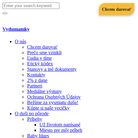
Search
Chcem darovať
for:
Search
Vydumamky
O nás
Chcem darovať
Prečo sme vznikli
Ľudia v tíme
Etický kódex
Stanovy a iné dokumenty
Kontakty
2% z dane
Partneri
Mediálne výstupy
Ochrana Osobných Údajov
Bežíme za vysmiatu dušu!
Kúpte si naše vecičky
O duši po pôrode
Príbehy
Už životom napísané
Miesto pre môj príbeh
Baby blues