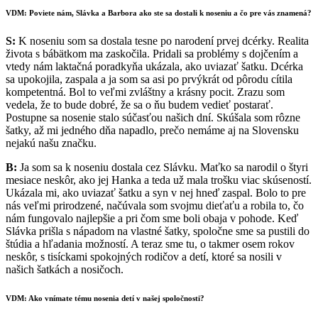
VDM: Poviete nám, Slávka a Barbora ako ste sa dostali k noseniu a čo pre vás znamená?
S:
K noseniu som sa dostala tesne po narodení prvej dcérky. Realita
života s bábätkom ma zaskočila. Pridali sa problémy s dojčením a
vtedy nám laktačná poradkyňa ukázala, ako uviazať šatku. Dcérka
sa upokojila, zaspala a ja som sa asi po prvýkrát od pôrodu cítila
kompetentná. Bol to veľmi zvláštny a krásny pocit. Zrazu som
vedela, že to bude dobré, že sa o ňu budem vedieť postarať.
Postupne sa nosenie stalo súčasťou našich dní. Skúšala som rôzne
šatky, až mi jedného dňa napadlo, prečo nemáme aj na Slovensku
nejakú našu značku.
B:
Ja som sa k noseniu dostala cez Slávku. Maťko sa narodil o štyri
mesiace neskôr, ako jej Hanka a teda už mala trošku viac skúseností.
Ukázala mi, ako uviazať šatku a syn v nej hneď zaspal. Bolo to pre
nás veľmi prirodzené, načúvala som svojmu dieťaťu a robila to, čo
nám fungovalo najlepšie a pri čom sme boli obaja v pohode. Keď
Slávka prišla s nápadom na vlastné šatky, spoločne sme sa pustili do
štúdia a hľadania možností. A teraz sme tu, o takmer osem rokov
neskôr, s tisíckami spokojných rodičov a detí, ktoré sa nosili v
našich šatkách a nosičoch.
VDM: Ako vnímate tému nosenia detí v našej spoločnosti?