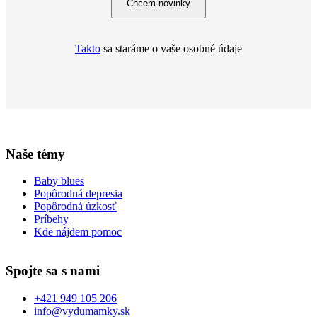
Chcem novinky
Takto
sa staráme o vaše osobné údaje
Naše témy
Baby blues
Popôrodná depresia
Popôrodná úzkosť
Príbehy
Kde nájdem pomoc
Spojte sa s nami
+421 949 105 206
info@vydumamky.sk