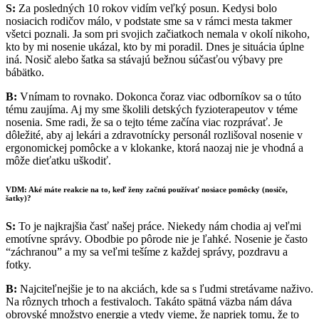
S:
Za posledných 10 rokov vidím veľký posun. Kedysi bolo
nosiacich rodičov málo, v podstate sme sa v rámci mesta takmer
všetci poznali. Ja som pri svojich začiatkoch nemala v okolí nikoho,
kto by mi nosenie ukázal, kto by mi poradil. Dnes je situácia úplne
iná. Nosič alebo šatka sa stávajú bežnou súčasťou výbavy pre
bábätko.
B:
Vnímam to rovnako. Dokonca čoraz viac odborníkov sa o túto
tému zaujíma. Aj my sme školili detských fyzioterapeutov v téme
nosenia. Sme radi, že sa o tejto téme začína viac rozprávať. Je
dôležité, aby aj lekári a zdravotnícky personál rozlišoval nosenie v
ergonomickej pomôcke a v klokanke, ktorá naozaj nie je vhodná a
môže dieťatku uškodiť.
VDM: Aké máte reakcie na to, keď ženy začnú používať nosiace pomôcky (nosiče,
šatky)?
S:
To je najkrajšia časť našej práce. Niekedy nám chodia aj veľmi
emotívne správy. Obodbie po pôrode nie je ľahké. Nosenie je často
“záchranou” a my sa veľmi tešíme z každej správy, pozdravu a
fotky.
B:
Najciteľnejšie je to na akciách, kde sa s ľudmi stretávame naživo.
Na rôznych trhoch a festivaloch. Takáto spätná väzba nám dáva
obrovské množstvo energie a vtedy vieme, že napriek tomu, že to