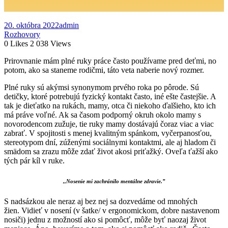
20. októbra 2022
admin
Rozhovory
0
Likes
2 038
Views
Prirovnanie mám plné ruky práce často používame pred deťmi, no
potom, ako sa staneme rodičmi, táto veta naberie nový rozmer.
Plné ruky sú akýmsi synonymom prvého roka po pôrode. Sú
detičky, ktoré potrebujú fyzický kontakt často, iné ešte častejšie. A
tak je dieťatko na rukách, mamy, otca či niekoho ďalšieho, kto ich
má práve voľné. Ak sa časom podporný okruh okolo mamy s
novorodencom zužuje, tie ruky mamy dostávajú čoraz viac a viac
zabrať. V spojitosti s menej kvalitným spánkom, vyčerpanosťou,
stereotypom dní, zúženými sociálnymi kontaktmi, ale aj hladom či
smädom sa zrazu môže zdať život akosi priťažký. Oveľa ťažší ako
tých pár kíl v ruke.
,,Nosenie mi zachránilo mentálne zdravie.”
S nadsázkou ale neraz aj bez nej sa dozvedáme od mnohých
žien.
Vidieť v nosení (v šatke/ v ergonomickom, dobre nastavenom
nosiči) jednu z možností ako si pomôcť, môže byť naozaj život