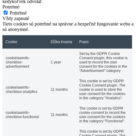
kedykoľvek odvolať.
Potrebné
Potrebné
Vždy zapnuté
Tieto cookies sú potrebné na správne a bezpečné fungovanie webu a
sú anonymné.
Cookie
Dĺžka trvania
Popis
Set by the GDPR Cookie
cookielawinfo-
Consent plugin, this cookie is
checkbox-
1 year
used to record the user
advertisement
consent for the cookies in the
"Advertisement" category .
This cookie is set by GDPR
Cookie Consent plugin. The
cookielawinfo-
11 months
cookie is used to store the
checkbox-analytics
user consent for the cookies
in the category "Analytics".
The cookie is set by GDPR
cookielawinfo-
cookie consent to record the
11 months
checkbox-functional
user consent for the cookies
in the category "Functional".
This cookie is set by GDPR
Cookie Consent plugin. The