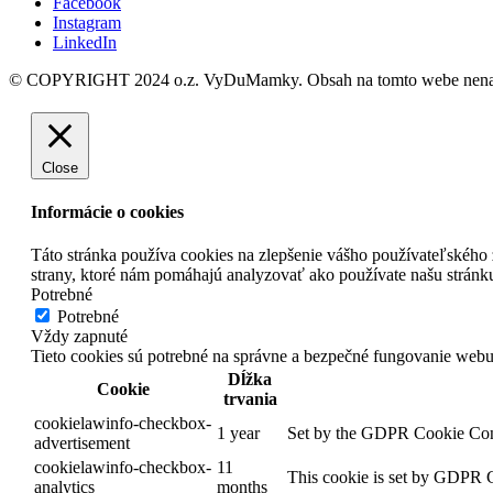
Facebook
Instagram
LinkedIn
© COPYRIGHT 2024 o.z. VyDuMamky. Obsah na tomto webe nenahrádz
Close
Informácie o cookies
Táto stránka používa cookies na zlepšenie vášho používateľského z
strany, ktoré nám pomáhajú analyzovať ako používate našu stránk
Potrebné
Potrebné
Vždy zapnuté
Tieto cookies sú potrebné na správne a bezpečné fungovanie web
Dĺžka
Cookie
trvania
cookielawinfo-checkbox-
1 year
Set by the GDPR Cookie Consen
advertisement
cookielawinfo-checkbox-
11
This cookie is set by GDPR Co
analytics
months