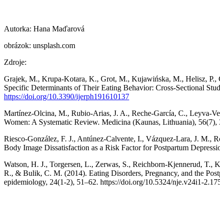
Autorka: Hana Maďarová
obrázok: unsplash.com
Zdroje:
Grajek, M., Krupa-Kotara, K., Grot, M., Kujawińska, M., Helisz, P.,
Specific Determinants of Their Eating Behavior: Cross-Sectional Stud
https://doi.org/10.3390/ijerph191610137
Martínez-Olcina, M., Rubio-Arias, J. A., Reche-García, C., Leyva-Ve
Women: A Systematic Review. Medicina (Kaunas, Lithuania), 56(7),
Riesco-González, F. J., Antúnez-Calvente, I., Vázquez-Lara, J. M., R
Body Image Dissatisfaction as a Risk Factor for Postpartum Depressi
Watson, H. J., Torgersen, L., Zerwas, S., Reichborn-Kjennerud, T., 
R., & Bulik, C. M. (2014). Eating Disorders, Pregnancy, and the P
epidemiology, 24(1-2), 51–62. https://doi.org/10.5324/nje.v24i1-2.17