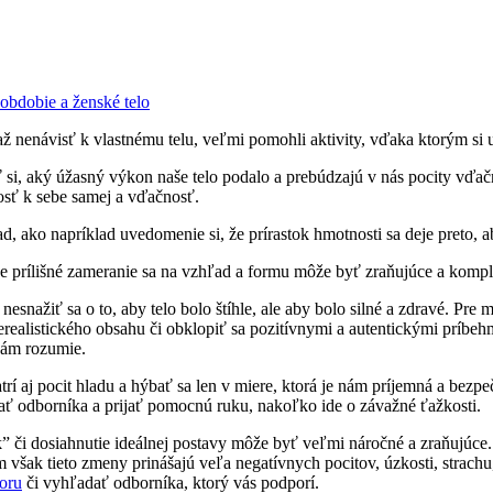
obdobie a ženské telo
ž nenávisť k vlastnému telu, veľmi pomohli aktivity, vďaka ktorým si u
, aký úžasný výkon naše telo podalo a prebúdzajú v nás pocity vďačnos
vosť k sebe samej a vďačnosť.
, ako napríklad uvedomenie si, že prírastok hmotnosti sa deje preto, 
že prílišné zameranie sa na vzhľad a formu môže byť zraňujúce a komp
 nesnažiť sa o to, aby telo bolo štíhle, ale aby bolo silné a zdravé. P
realistického obsahu či obklopiť sa pozitívnymi a autentickými príbeh
nám rozumie.
rí aj pocit hladu a hýbať sa len v miere, ktorá je nám príjemná a bezp
ať odborníka a prijať pomocnú ruku, nakoľko ide o závažné ťažkosti.
” či dosiahnutie ideálnej postavy môže byť veľmi náročné a zraňujúce.
 však tieto zmeny prinášajú veľa negatívnych pocitov, úzkosti, strach
oru
či vyhľadať odborníka, ktorý vás podporí.