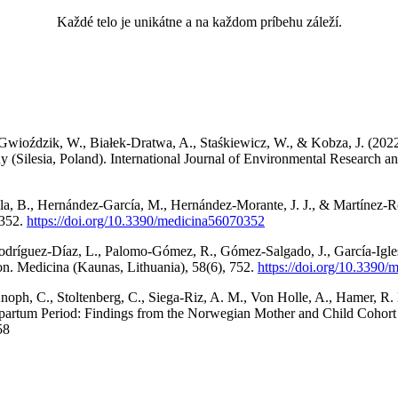
Každé telo je unikátne a na každom príbehu záleží.
 Gwioździk, W., Białek-Dratwa, A., Staśkiewicz, W., & Kobza, J. (2022
y (Silesia, Poland). International Journal of Environmental Research a
la, B., Hernández-García, M., Hernández-Morante, J. J., & Martínez-R
 352.
https://doi.org/10.3390/medicina56070352
odríguez-Díaz, L., Palomo-Gómez, R., Gómez-Salgado, J., García-Iglesia
on. Medicina (Kaunas, Lithuania), 58(6), 752.
https://doi.org/10.3390
Knoph, C., Stoltenberg, C., Siega-Riz, A. M., Von Holle, A., Hamer, R.
ostpartum Period: Findings from the Norwegian Mother and Child Cohor
58