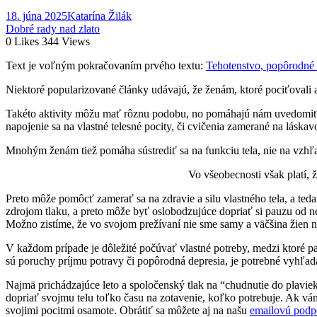
18. júna 2025
Katarína Žilák
Dobré rady nad zlato
0
Likes
344
Views
Text je voľným pokračovaním prvého textu:
Tehotenstvo, popôrodné 
Niektoré popularizované články udávajú, že ženám, ktoré pociťovali a
Takéto aktivity môžu mať rôznu podobu, no pomáhajú nám uvedomiť si
napojenie sa na vlastné telesné pocity, či cvičenia zamerané na láska
Mnohým ženám tiež pomáha sústrediť sa na funkciu tela, nie na vzhľad
Vo všeobecnosti však platí, 
Preto môže pomôcť zamerať sa na zdravie a silu vlastného tela, a teda
zdrojom tlaku, a preto môže byť oslobodzujúce dopriať si pauzu od ne
Možno zistíme, že vo svojom prežívaní nie sme samy a väčšina žien 
V každom prípade je dôležité počúvať vlastné potreby, medzi ktoré pat
sú poruchy príjmu potravy či popôrodná depresia, je potrebné vyhľad
Najmä prichádzajúce leto a spoločenský tlak na “chudnutie do plaviek
dopriať svojmu telu toľko času na zotavenie, koľko potrebuje. Ak vám
svojimi pocitmi osamote.
Obrátiť sa môžete aj na našu
emailovú podp