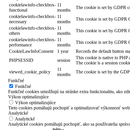
cookielawinfo-checkbox-
11
The cookie is set by GDPR coo
functional
months
cookielawinfo-checkbox-
11
This cookie is set by GDPR Co
necessary
months
cookielawinfo-checkbox-
11
This cookie is set by GDPR Co
others
months
cookielawinfo-checkbox-
11
This cookie is set by GDPR Co
performance
months
CookieLawInfoConsent
1 year
Records the default button st
This cookie is native to PHP a
PHPSESSID
session
The cookie is a session cooki
11
viewed_cookie_policy
The cookie is set by the GDPR
months
Funkčné
Funkčné
Funkčné cookies umožňujú na stránke extra funkcionalitu, ako zdie
Výkon optimalizujúce
Výkon optimalizujúce
Tieto cookies pomáhajú pochopiť a optimalizovať výkonnosť webo
Analytické
Analytické
Analytické cookies pomáhajú pochopiť, ako sa používatelia správaj