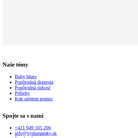
Naše témy
Baby blues
Popôrodná depresia
Popôrodná úzkosť
Príbehy
Kde nájdem pomoc
Spojte sa s nami
+421 949 105 206
info@vydumamky.sk