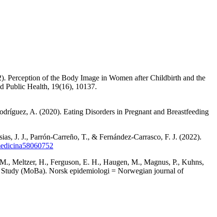
). Perception of the Body Image in Women after Childbirth and the
nd Public Health, 19(16), 10137.
odríguez, A. (2020). Eating Disorders in Pregnant and Breastfeeding
s, J. J., Parrón-Carreño, T., & Fernández-Carrasco, F. J. (2022).
/medicina58060752
 M., Meltzer, H., Ferguson, E. H., Haugen, M., Magnus, P., Kuhns,
t Study (MoBa). Norsk epidemiologi = Norwegian journal of