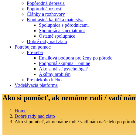
Popôrodná depresia
Popôrodná úzkosť
Články a rozhovory
Kontrastná kartička materstva
Spolupráca s pôrodnicami
Spolupráca s pediatrami
Ostatné spolupráce
Dobré rady nad zlato
Potrebujem pomoc
Pre seba
Emailová podpora pre ženy po pôrode
Podporná skupina – online
Ako si nájsť psychológa?
Akútny problém
Pre niekoho iného
Vzdelávacia platforma
Ako si pomôcť, ak nemáme radi / vadí nám
Home
Dobré rady nad zlato
Ako si pomôcť, ak nemáme radi / vadí nám naše telo po pôrod