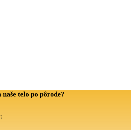
 naše telo po pôrode?
e?