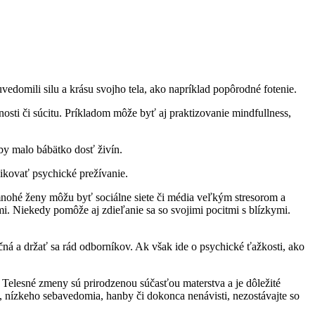
vedomili silu a krásu svojho tela, ako napríklad popôrodné fotenie.
ti či súcitu. Príkladom môže byť aj praktizovanie mindfullness,
aby malo bábätko dosť živín.
likovať psychické prežívanie.
re mnohé ženy môžu byť sociálne siete či média veľkým stresorom a
mi. Niekedy pomôže aj zdieľanie sa so svojimi pocitmi s blízkymi.
ečná a držať sa rád odborníkov. Ak však ide o psychické ťažkosti, ako
 Telesné zmeny sú prirodzenou súčasťou materstva a je dôležité
u, nízkeho sebavedomia, hanby či dokonca nenávisti, nezostávajte so