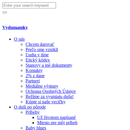
Search
for:
Search
Vydumamky
O nás
Chcem darovať
Prečo sme vznikli
Ľudia v tíme
Etický kódex
Stanovy a iné dokumenty
Kontakty
2% z dane
Partneri
Mediálne výstupy
Ochrana Osobných Údajov
Bežíme za vysmiatu dušu!
Kúpte si naše vecičky
O duši po pôrode
Príbehy
Už životom napísané
Miesto pre môj príbeh
Baby blues