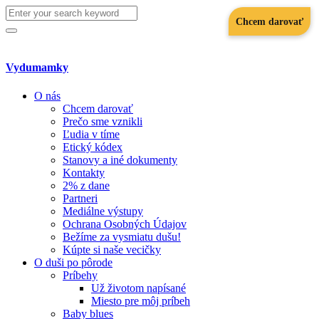
Search
Chcem darovať
for:
Search
Vydumamky
O nás
Chcem darovať
Prečo sme vznikli
Ľudia v tíme
Etický kódex
Stanovy a iné dokumenty
Kontakty
2% z dane
Partneri
Mediálne výstupy
Ochrana Osobných Údajov
Bežíme za vysmiatu dušu!
Kúpte si naše vecičky
O duši po pôrode
Príbehy
Už životom napísané
Miesto pre môj príbeh
Baby blues