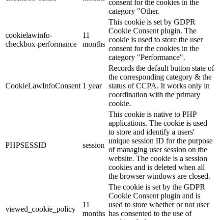
consent for the cookies in the
category "Other.
This cookie is set by GDPR
Cookie Consent plugin. The
cookielawinfo-
11
cookie is used to store the user
checkbox-performance
months
consent for the cookies in the
category "Performance".
Records the default button state of
the corresponding category & the
CookieLawInfoConsent
1 year
status of CCPA. It works only in
coordination with the primary
cookie.
This cookie is native to PHP
applications. The cookie is used
to store and identify a users'
unique session ID for the purpose
PHPSESSID
session
of managing user session on the
website. The cookie is a session
cookies and is deleted when all
the browser windows are closed.
The cookie is set by the GDPR
Cookie Consent plugin and is
11
used to store whether or not user
viewed_cookie_policy
months
has consented to the use of