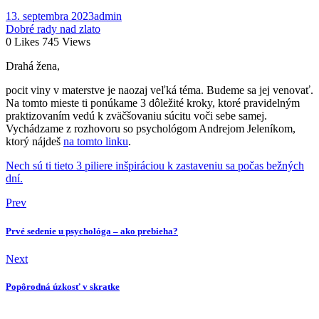
13. septembra 2023
admin
Dobré rady nad zlato
0
Likes
745
Views
Drahá žena,
pocit viny v materstve je naozaj veľká téma. Budeme sa jej venovať.
Na tomto mieste ti ponúkame 3 dôležité kroky, ktoré pravidelným
praktizovaním vedú k zväčšovaniu súcitu voči sebe samej.
Vychádzame z rozhovoru so psychológom Andrejom Jeleníkom,
ktorý nájdeš
na tomto linku
.
Nech sú ti tieto 3 piliere inšpiráciou k zastaveniu sa počas bežných
dní.
Prev
Prvé sedenie u psychológa – ako prebieha?
Next
Popôrodná úzkosť v skratke