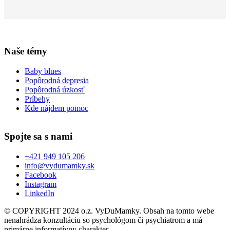
Naše témy
Baby blues
Popôrodná depresia
Popôrodná úzkosť
Príbehy
Kde nájdem pomoc
Spojte sa s nami
+421 949 105 206
info@vydumamky.sk
Facebook
Instagram
LinkedIn
© COPYRIGHT 2024 o.z. VyDuMamky. Obsah na tomto webe
nenahrádza konzultáciu so psychológom či psychiatrom a má
primárne informatívny charakter.