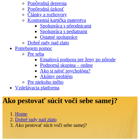
Popôrodná depresia
Popôrodná úzkosť
Články a rozhovory
Kontrastná kartička materstva
Spolupráca s pôrodnicami
Spolupráca s pediatrami
Ostatné spolupráce
Dobré rady nad zlato
Potrebujem pomoc
Pre seba
Emailová podpora pre ženy po pôrode
Podporná skupina – online
Ako si nájsť psychológa?
Akútny problém
Pre niekoho iného
Vzdelávacia platforma
Ako pestovať súcit voči sebe samej?
Home
Dobré rady nad zlato
Ako pestovať súcit voči sebe samej?